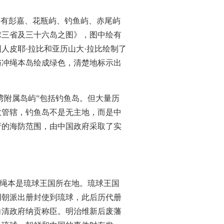
中有彭嘉、花瓶屿、钓鱼屿、赤尾屿
球三省及三十六岛之图》，图中绘有
人皮耶·拉比和亚历山大·拉比绘制了
与冲绳本岛绘成绿色，清楚地标示出
湾附属岛屿”包括钓鱼岛。但大量历
效管辖，钓鱼岛不是无主地，而是中
府的海防范围，由中国政府采取了实
冲绳本是琉球王国所在地。琉球王国
明朝派出册封使到琉球，此后历代册
向清政府纳贡称臣。明治维新后废藩