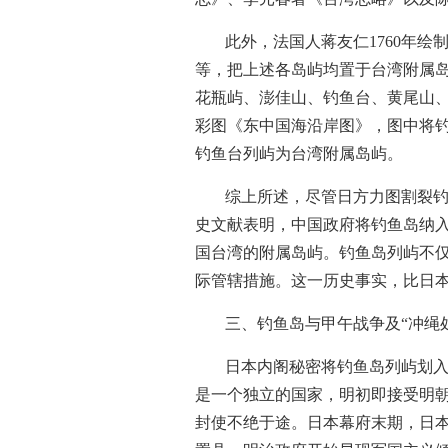
此外，法国人蒋友仁1760年
等，把上述各岛屿均置于台湾附属岛
花瓶屿、澎佳山、钓鱼台、黄尾山、
彩图《东中国海沿岸图》，图中将
钓鱼台列屿为台湾附属岛屿。
综上所述，尽管日方力图割裂钓
史文献表明，中国政府将钓鱼岛纳
国台湾的附属岛屿。钓鱼岛列屿不
际管辖措施。这一历史事实，比日本
三、钓鱼岛与甲午战争及“冲绳
日本内阁秘密将钓鱼岛列屿划入
是一个独立的国家，明初即接受明朝
封使不绝于途。日本幕府末期，日