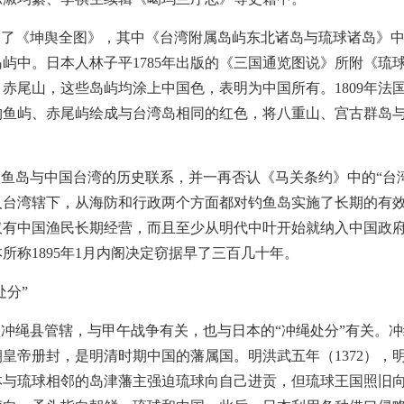
绘制了《坤舆全图》，其中《台湾附属岛屿东北诸岛与琉球诸岛》
屿中。日本人林子平1785年出版的《三国通览图说》所附《琉
赤尾山，这些岛屿均涂上中国色，表明为中国所有。1809年法国
钓鱼屿、赤尾屿绘成与台湾岛相同的红色，将八重山、宫古群岛
鱼岛与中国台湾的历史联系，并一再否认《马关条约》中的“台
入台湾辖下，从海防和行政两个方面都对钓鱼岛实施了长期的有
仅有中国渔民长期经营，而且至少从明代中叶开始就纳入中国政
所称1895年1月内阁决定窃据早了三百几十年。
处分”
冲绳县管辖，与甲午战争有关，也与日本的“冲绳处分”有关。
皇帝册封，是明清时期中国的藩属国。明洪武五年（1372），
本与琉球相邻的岛津藩主强迫琉球向自己进贡，但琉球王国照旧