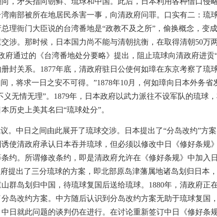
倾向，矛头指向朝鲜、琉球和中国。此后，日本利用各种借口侵
在台湾南部被所在地居民杀害一事，向清政府问罪。口实有二：琉球
总理衙门大臣说的台湾番地是“政教不及之所”，偷换概念，变成“
交涉。那时候，日本国力尚不能与清朝抗衡，在取得清朝50万
本政府通过的《台湾番地处分要略》提出，阻止琉球向清政府进贡“
册封关系。1877年底，清政府驻日公使何如璋在东京考察了琉
间，将求一日之安不可得。”1878年10月，何如璋向日本外务
信不义无情无理”。1879年，日本政府以武力派往不设军队的琉
本历史上美其名曰“琉球处分”。
议。中日之间由此展开了琉球交涉。日本提出了“分岛改约”方
诱使清政府承认日本吞并琉球，但必须以修改中日《修好条规》为
条约。所谓修改条约，即是清政府允许在《修好条规》中加入日
政府提出了三分琉球的方案，即北部原岛津藩属地诸岛划归日本
山群岛划归中国，待琉球复国后送给琉球。1880年，清政府正
了分岛改约方案。中方随后认识到分岛改约方案无助于琉球复国
3年间，中日就此问题的谈判仍在进行。在讨论重新签订中日《修好