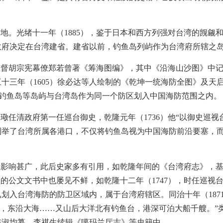
地。光绪十一年（1885），鉴于日本和西方列强对台湾的觊觎
政府决定在台湾建省。建省以前，钓鱼岛列屿作为台湾府所辖之
浙总督胡宗宪幕僚郑若曾著《筹海图编》，其中《沿海山沙图》中
十三年（1605）徐必达等人绘制的《乾坤一统海防全图》及天启
将钓鱼岛等岛屿与台湾岛作为同一个防区划入中国海防范围之内。
叔璥任清政府第一任巡台御史，乾隆元年（1736）他“以御史巡
列举了台湾所属各港口，不仅将钓鱼岛视为中国海防前沿要塞，
影响甚广，此后史家多有引用，如乾隆年间的《台湾府志》，基
员的公文文书中也屡见不鲜，如乾隆十二年（1747），时任巡视
划入台湾海防的防卫区域内，属于台湾府辖区。同治十年（187
貂，东沿大海……又山后大洋北有钓鱼台，港深可泊大船千艘。”
陈淑均纂、李祺生续辑《噶玛兰厅志》等史籍中。