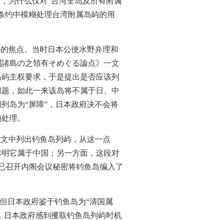
，为什么仅对“台湾全岛及所有附属
条约中模糊处理台湾附属岛屿的用
论的焦点。当时日本公使水野弁理和
閣諸島の之領有そめぐる論点》一文
岛屿主权要求，于是提出是否应该列
问题，如此一来该岛将不属于日、中
列岛为“屏障”，日本政府决不会将
的处理。
公文中列出钓鱼岛列屿，从这一点
标明它属于中国；另一方面，这段对
已召开内阁会议秘密将钓鱼岛编入了
围，但日本政府鉴于钓鱼岛为“清国属
，日本政府感到攫取钓鱼岛列屿时机