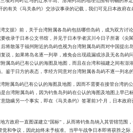
三项对同时让与的辽东半岛、澎湖列岛的地理范围有明确的界定
公开的有关《马关条约》交涉议事录的记载，我们可见日本政府在
交接台湾文据》前，关于台湾附属各岛屿包括哪些岛屿，成为双方讨
纪要收录于日本公文书馆，并见于日本学者滨川今日子所著《尖
日后将散落于福州附近的岛屿也视为台湾附属岛屿而对中国提出
回复说，如果将岛名逐一列举，难免会出现疏漏或涉及无名岛屿
附属岛屿已有公认的海图及地图，而且在台湾和福建之间有澎湖
屿。鉴于日方的表态，李经方同意对台湾附属各岛屿不逐一列名
台湾附属岛屿已有公认的海图及地图，因而不需要在接管台湾的
屿是台湾附属岛屿，因为钓鱼岛列屿在公认的海图及地图上早已
有意隐瞒另一个事实，即在《马关条约》签署前3个月，日本政府
间，冲绳地方政府一直图谋建立“国标”，从而将钓鱼岛纳入其管辖范
国警觉和争议，因此始终未予核准。当甲午战争日本即将获胜之际