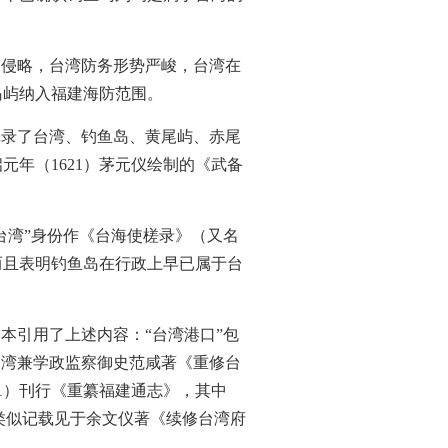
和侵略，台湾防务形势严峻，台湾在
岛屿纳入福建海防范围。
记录了台湾、钓鱼岛、黄尾屿、赤尾
元年（1621）茅元仪绘制的《武备
视台湾”身份作《台海使槎录》（又名
而且表明钓鱼岛在行政上早已属于台
本引用了上述内容：“台湾港口”包
台湾兼学政监察御史范咸著《重修台
1）刊行《重纂福建通志》，其中
类似记载见于余文仪著《续修台湾府