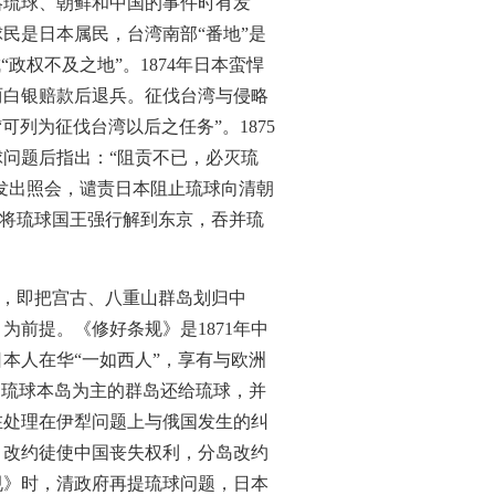
略琉球、朝鲜和中国的事件时有发
民是日本属民，台湾南部“番地”是
政权不及之地”。1874年日本蛮悍
两白银赔款后退兵。征伐台湾与侵略
可列为征伐台湾以后之任务”。1875
球问题后指出：“阻贡不已，必灭琉
省发出照会，谴责日本阻止琉球向清朝
球，将琉球国王强行解到东京，吞并琉
案，即把宫古、八重山群岛划归中
前提。《修好条规》是1871年中
本人在华“一如西人”，享有与欧洲
，琉球本岛为主的群岛还给琉球，并
在处理在伊犁问题上与俄国发生的纠
，改约徒使中国丧失权利，分岛改约
条规》时，清政府再提琉球问题，日本