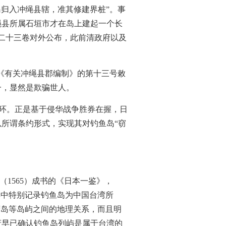
岛归入冲绳县辖，准其修建界桩”。事
绳县所属石垣市才在岛上建起一个长
第二十三卷对外公布，此前清政府以及
为《有关冲绳县郡编制》的第十三号敕
一，显然是欺骗世人。
一环。正是基于侵华战争胜券在握，日
所谓条约形式，实现其对钓鱼岛“窃
1565）成书的《日本一鉴》，
其中特别记录钓鱼岛为中国台湾所
湾岛等岛屿之间的地理关系，而且明
府早已确认钓鱼岛列屿是属于台湾的