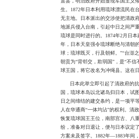
置县，明治政府开始显现军国主义
生。1872年日本利用琉球漂流民
无主地。日本派出的交涉使把清政府
地派兵侵入台南，引起中日之间严重
琉球是同时进行的。1874年2月日
年，日本天皇强令琉球断绝与清朝的
球；琉球既灭，行及朝鲜。”“台澎之
朝贡为“背邻交，欺弱国”，是“不
球王国，将它改名为冲绳县。这在日
日本此举立即引起了清政府的抗
国，琉球本岛以北诸岛归日本，试图
日之间缔结的建交条约，是一项平等
人在华通商“一体均沾”的权利。清
恢复琉球国王王位，南部宫古、八重
纷，准备对日退让，便与日本议定
方案未及签字。1882年—188