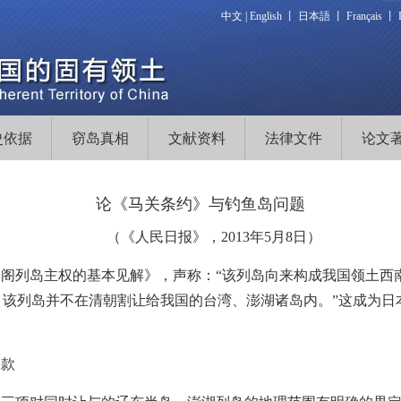
中文
|
English
丨
日本語
丨
Français
丨
史依据
窃岛真相
文献资料
法律文件
论文
论《马关条约》与钓鱼岛问题
（《人民日报》，2013年5月8日）
于尖阁列岛主权的基本见解》，声称：“该列岛向来构成我国领土
，该列岛并不在清朝割让给我国的台湾、澎湖诸岛内。”这成为日
二款