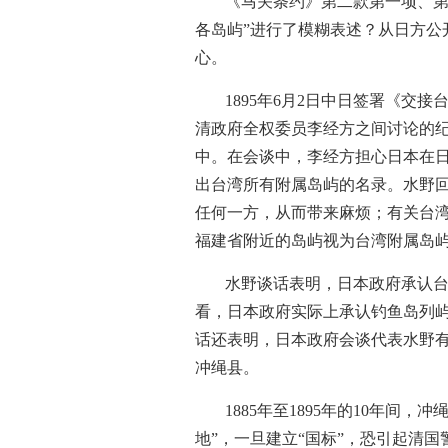
《马关条约》第二款第一项、第
各岛屿”进行了模糊表述？从日方
心。
1895年6月2日中日签署《
清政府全权委员李经方之间讨论的
中。在会谈中，李经方担心日本在
出台湾所有附属岛屿的名录。水野
任何一方，从而带来麻烦；有关台湾
福建省附近的岛屿视为台湾附属岛
水野谈话表明，日本政府承认
看，日本政府实际上承认钓鱼岛列
话还表明，日本政府会谈代表水野
冲绳县。
1885年至1895年的10年
地”，一旦建立“国标”，恐引起清