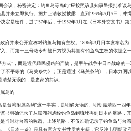
开内阁会议，秘密决定：钓鱼岛等岛屿“应按照该县知事呈报批准该
县并未立即执行。据井上清教授披露，直到1969年5月5日，冲
决定是密件，过了57年后，于1952年3月在《日本外交文书》
政府并未公开宣称对钓鱼岛拥有主权。1896年3月日本发布名
写入。而第十三号敕令却被日方视为其拥有钓鱼岛主权的依据之
和平方式”，而是近代殖民侵略的产物，是甲午战争中日本战略的
有了不平等的《马关条约》；正是通过《马关条约》，日本力图以
程是清楚无误的，是史家的共识。
附属岛屿
岛是台湾附属岛屿”这一事实，是明确无误的。明朝嘉靖四十四年（
。该书明确记录了从澎湖列屿经钓鱼岛到琉球再到日本的航路，
岛是当时对台湾的称谓。上述航路，不仅准确记录了钓鱼岛与台
岛。《日本一鉴》是具有官方文书性质的史籍，它反映出明朝政