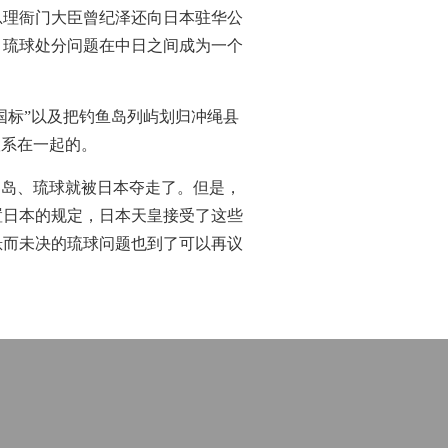
总理衙门大臣曾纪泽还向日本驻华公
。琉球处分问题在中日之间成为一个
“国标”以及把钓鱼岛列屿划归冲绳县
联系在一起的。
列岛、琉球就被日本夺走了。但是，
置日本的规定，日本天皇接受了这些
悬而未决的琉球问题也到了可以再议