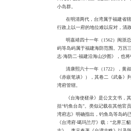
小岛群。
在明清两代，台湾属于福建省辖
行政上以一府的地位难以应对，清
明嘉靖四十一年（1562）闽
屿等岛屿属于福建海防范围。万历三
志·海防二·福建沿海山沙图》，也
清康熙六十一年（1722），黄
《赤嵌笔谈》），其卷二《武备》
湾府管辖。
《台海使槎录》是公文文书，其
括“钓鱼台岛”。类似记载在其他官
湾府志》明确指出，钓鱼岛等岛屿已
《台湾府·噶玛兰厅》载：“北界三
志》、李元春著《台湾志略》以及