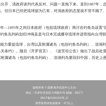
分开，清政府谈判代表反对。问题一直拖下来。直到1887年，
结。但日本已经把琉球据为己有，对清政府的态度就不管不顾了
5年—1895年之间日本政府（包括琉球政府）商讨在钓鱼岛设置
把钓鱼岛列屿划归冲绳县是与日本完成攫夺琉球并进而指向台湾
有能力重提琉球，台湾以及附属诸岛（包括钓鱼岛列屿）、澎湖
《马关条约》。随后《开罗宣言》、《波茨坦公告》做出了战后处
其附属诸岛（包括钓鱼岛列屿）、澎湖列岛要回归中国，历史上
版权所有 © 国家海洋信息中心主办
地址：天津市河东区六纬路93号 邮编：300171
津ICP备05001020号-22
推荐使用浏览器版本：IE7以上