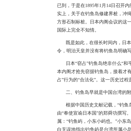
已到，于是在1895年1月14日召
实上，关于在钓鱼岛修建界桩，冲绳
方形石制标桩。日本内阁会议的这一
国际上完全不知情。
既是如此，在很长时间内，日本
令，明治天皇并没有将钓鱼岛明确
日本“窃占”钓鱼岛绝非什么“
本内阁才抢先窃据钓鱼岛，接着才
占”行为的“合法化”。这一历史过
二、钓鱼岛早就是中国台湾的
根据中国历史文献记载，“钓鱼
由“奉使宣谕日本国”的郑舜功撰写
属：“钓鱼屿，小东小屿也。”小东
白无误地指出钓鱼屿是台湾所属小