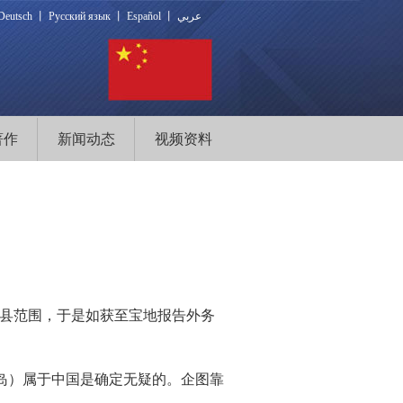
Deutsch
丨
Русский язык
丨
Español
丨
عربي
著作
新闻动态
视频资料
绳县范围，于是如获至宝地报告外务
岛）属于中国是确定无疑的。企图靠