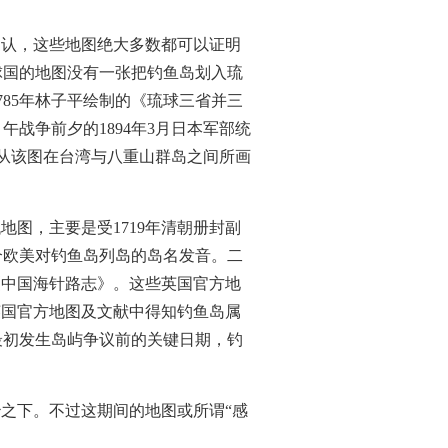
确认，这些地图绝大多数都可以证明
琉球国的地图没有一张把钓鱼岛划入琉
785年林子平绘制的《琉球三省并三
战争前夕的1894年3月日本军部统
。从该图在台湾与八重山群岛之间所画
图，主要是受1719年清朝册封副
个欧美对钓鱼岛列岛的岛名发音。二
的《中国海针路志》。这些英国官方地
英国官方地图及文献中得知钓鱼岛属
最初发生岛屿争议前的关键日期，钓
治之下。不过这期间的地图或所谓“感