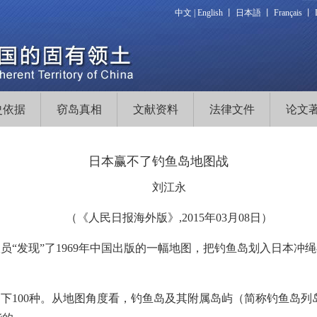
中文
|
English
丨
日本語
丨
Français
丨
史依据
窃岛真相
文献资料
法律文件
论文
日本赢不了钓鱼岛地图战
刘江永
（《人民日报海外版》,2015年03月08日）
员“发现”了1969年中国出版的一幅地图，把钓鱼岛划入日本冲
下100种。从地图角度看，钓鱼岛及其附属岛屿（简称钓鱼岛列