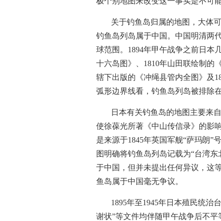
极个别地图来改变这一事实是不可
关于钓鱼岛归属的地图，大体
钓鱼岛列岛属于中国。中国明清两代
球范围。1894年甲午战争之前日
十六岛图》、1810年山田联绘制的
辖下出版的《冲绳县管内全图》及1
弧形边界线看，钓鱼岛列岛被排除
日本有关钓鱼岛的地图主要来自
使徐葆光所著《中山传信录》的影
是来源于1845年英国军舰“萨玛朗
图明确将钓鱼岛列岛记载为“台湾东
于中国，但并未提出任何异议，这
鱼岛属于中国毫无争议。
1895年至1945年日本殖民
谢状”等文件均伴随甲午战争后不平