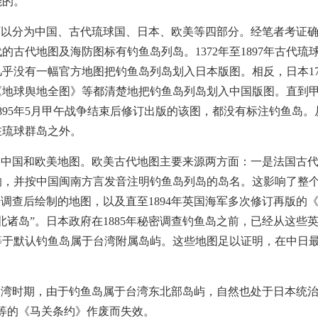
能的。
可以分为中国、古代琉球国、日本、欧美等四部分。经笔者考证
的古代地图及海防图标有钓鱼岛列岛。1372年至1897年古代
本几乎没有一幅官方地图把钓鱼岛列岛划入日本版图。相反，日本1
《地球舆地全图》等都清楚地把钓鱼岛列岛划入中国版图。直到甲午
895年5月甲午战争结束后修订出版的该图，都没有标注钓鱼岛
在琉球群岛之外。
中国和欧美地图。欧美古代地图主要来源两方面：一是法国古代地
响，并按中国闽南方言发音注明钓鱼岛列岛的岛名。这影响了整
”号调查后绘制的地图，以及直至1894年英国海军多次修订再版
北诸岛”。日本政府在1885年秘密调查钓鱼岛之前，已经从这些
等于默认钓鱼岛属于台湾附属岛屿。这些地图足以证明，在中日
统治台湾时期，由于钓鱼岛属于台湾东北部岛屿，自然也处于日本统
等的《马关条约》作废而失效。