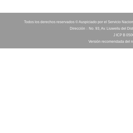
Todos los derechos reservados © Auspiciado por el Servicio Nacio
Dirección：No. 93, Av. Liuweilu del Dis
J ICP B 05
Versión recomendada del n