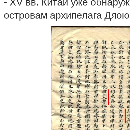
- XV вв. Китай уже обнару
островам архипелага Дяою