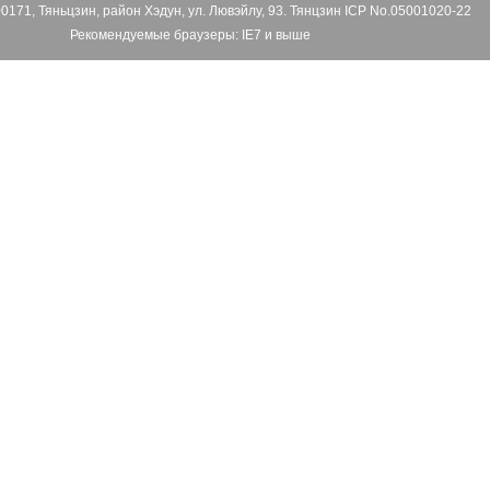
00171, Тяньцзин, район Хэдун, ул. Лювэйлу, 93. Тянцзин ICP No.05001020-22
Рекомендуемые браузеры: IE7 и выше