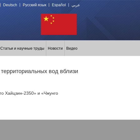
丨
Deutsch
丨
Русский язык
丨
Español
丨
عربي
Статьи и научные труды
Новости
Видео
е территориальных вод вблизи
нго Хайцзин-2350» и «Чжунго