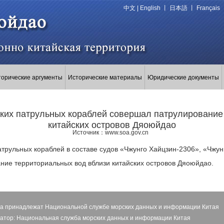
中文
|
English
丨
日本語
丨
Français
торические аргументы
Исторические материалы
Юридические документы
йских патрульных кораблей совершал патрулировани
китайских островов Дяоюйдао
Источник：www.soa.gov.cn
патрульных кораблей в составе судов «Чжунго Хайцзин-2306», «Чжу
ние территориальных вод вблизи китайских островов Дяоюйдао.
ва принадлежат Национальной службе морских данных и информации Китая
атор: Национальная служба морских данных и информации Китая